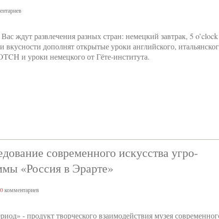
ентариев
с ждут развлечения разных стран: немецкий завтрак, 5 o’clock
ти вкусности дополнят открытые уроки английского, итальянско
TCH и уроки немецкого от Гёте-института.
дование современного искусства угро-
ммы «Россия в Эрарте»
0
комментариев
риод» - продукт творческого взаимодействия музея современног