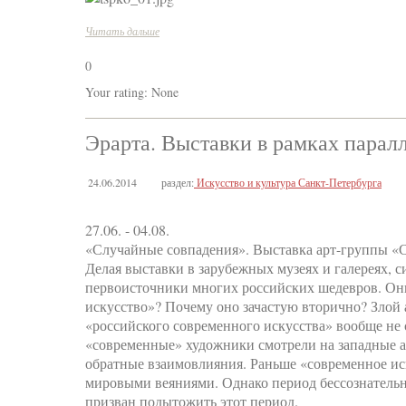
Читать дальше
0
Your rating:
None
Эрарта. Выставки в рамках пара
24.06.2014
раздел:
Искусство и культура Санкт-Петербурга
27.06. - 04.08.
«Случайные совпадения». Выставка арт-группы «
Делая выставки в зарубежных музеях и галереях, 
первоисточники многих российских шедевров. Они 
искусство»? Почему оно зачастую вторично? Злой
«российского современного искусства» вообще не 
«современные» художники смотрели на западные а
обратные взаимовлияния. Раньше «современное ис
мировыми веяниями. Однако период бессознательн
призван подытожить этот период.