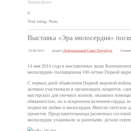
Читать дальше
0
Your rating:
None
Выставка «Эра милосердия» посв
24.06.2014
раздел:
Неформальный Санкт-Петербург
0
комм
14 мая 2014 года в выставочных залах Конюшенно
милосердия» посвященная 100-летию Первой миро
С первых дней объявления Первой мировой войны
активно участвовали в организации лазаретов, сан
мастерских для увечных воинов, оказании помощи с
обязанностью, но и искренним велением сердца, 
подвигом любви и милосердия. Многие светские 
проектов. Представительницы различных сословий,
милосердия: ухаживали за ранеными, делали пере