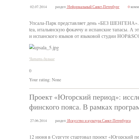
02.07.2014
раздел:
Неформальный Санкт-Петербург
0
комм
Упсала-Парк представляет день «БЕЗ ШЕНГЕНА». Ва
tea, итальянскую фокаччу и испанские тапасы. А э
и испанского языков от языковой студии HOP&SCO
Читать дальше
0
Your rating:
None
Проект «Югорский период»: иссле
финского пояса. В рамках програ
27.06.2014
раздел:
Искусство и культура Санкт-Петербурга
12 июня в Сургуте стартовал проект «Югорский пе