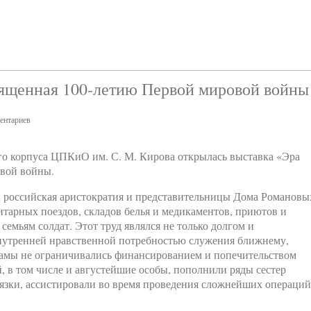
ященная 100-летию Первой мировой войны
ентариев
го корпуса ЦПКиО им. С. М. Кирова открылась выставка «Эра
вой войны.
 российская аристократия и представительницы Дома Романовы
итарных поездов, складов белья и медикаментов, приютов и
емьям солдат. Этот труд являлся не только долгом и
внутренней нравственной потребностью служения ближнему,
дамы не ограничивались финансированием и попечительством
 в том числе и августейшие особы, пополнили ряды сестер
вязки, ассистировали во время проведения сложнейших операций