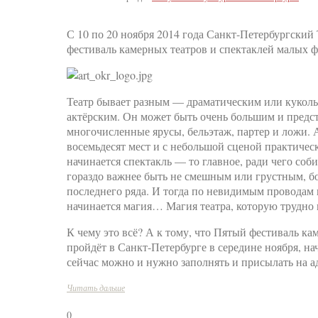
С 10 по 20 ноября 2014 года Санкт-Петербургски
фестиваль камерных театров и спектаклей малых 
Театр бывает разным — драматическим или кукол
актёрским. Он может быть очень большим и предст
многочисленные ярусы, бельэтаж, партер и ложи. 
восемьдесят мест и с небольшой сценой практическ
начинается спектакль — то главное, ради чего соб
гораздо важнее быть не смешным или грустным, б
последнего ряда. И тогда по невидимым проводам 
начинается магия… Магия театра, которую трудно 
К чему это всё? А к тому, что Пятый фестиваль к
пройдёт в Санкт-Петербурге в середине ноября, на
сейчас можно и нужно заполнять и присылать на ад
Читать дальше
0