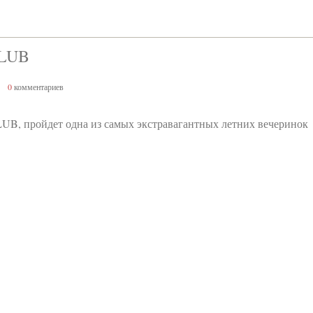
CLUB
0
комментариев
B, пройдет одна из самых экстравагантных летних вечеринок