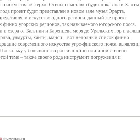
ого искусства «Стерх». Осенью выставка будет показана в Ханты
года проект будет представлен в новом зале музея Эрарта.
редставляли искусство одного региона, данный же проект
х финно-угорских регионов, так называемого югорского пояса.
и и озера от Балтики и Баренцева моря до Уральских гор и дальш
ордва, удмурты, ханты, манси – вот неполный список финно-
едование современного искусства угро-финского пояса, выявлени
 Поскольку у большинства россиян в той или иной степени
той теме – также своего рода инструмент погружения и
0
комментариев