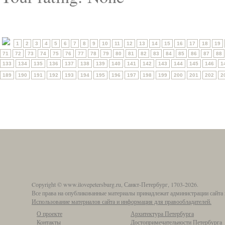
1
2
3
4
5
6
7
8
9
10
11
12
13
14
15
16
17
18
19
71
72
73
74
75
76
77
78
79
80
81
82
83
84
85
86
87
88
133
134
135
136
137
138
139
140
141
142
143
144
145
146
1
189
190
191
192
193
194
195
196
197
198
199
200
201
202
2
Copyright © www.ilovepetersburg.ru, Санкт-Петербург, 1703-2026.
Все права на опубликованные материалы принадлежат администрации сайта 
Использование материалов сайта и информация для правообладателей.
О проекте
Архитектура Петербурга
Контакты
Достопримечательности Петербурга