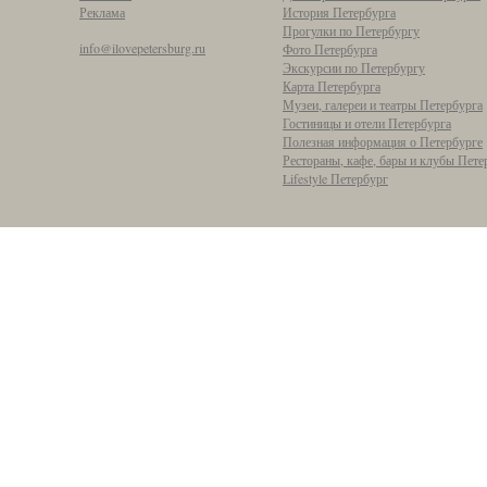
Реклама
История Петербурга
Прогулки по Петербургу
info@ilovepetersburg.ru
Фото Петербурга
Экскурсии по Петербургу
Карта Петербурга
Музеи, галереи и театры Петербурга
Гостиницы и отели Петербурга
Полезная информация о Петербурге
Рестораны, кафе, бары и клубы Пете
Lifestyle Петербург