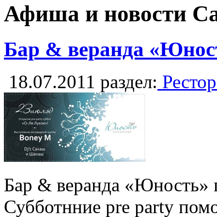
Афиша и новости С
Бар & веранда «Юност
18.07.2011
раздел:
Рестор
Бар & веранда «Юность» п
Субботнние pre party по