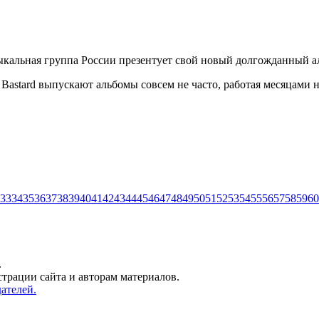
узыкальная группа России презентует свой новый долгожданный 
or Bastard выпускают альбомы совсем не часто, работая месяцам
33
34
35
36
37
38
39
40
41
42
43
44
45
46
47
48
49
50
51
52
53
54
55
56
57
58
59
60
.
трации сайта и авторам материалов.
ателей.