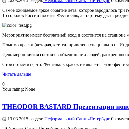
26.03.2015
раздел:
Неформальный Санкт-Петербург
0
коммен
Самое ожидаемое яркое событие лета, которое зародилось три г
15 городов России посетит Фестиваль, а старт ему даст трехд
Мероприятие имеет бесплатный вход и состоится на стадионе «К
Помимо краски (которая, кстати, привезена специально из Инд
Цель мероприятия состоит в объединении людей, раскрепощен
Стоит отметить, что Фестиваль красок не является этно-фести
Читать дальше
0
Your rating:
None
THEODOR BASTARD Презентация ново
19.03.2015
раздел:
Неформальный Санкт-Петербург
0
коммен
29 Апреля, Санкт-Петербург, клуб «Космонавт»