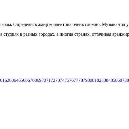
альбом. Определить жанр коллектива очень сложно. Музыканты у
и на студиях в разных городах, а иногда странах, оттачивая ар
61
62
63
64
65
66
67
68
69
70
71
72
73
74
75
76
77
78
79
80
81
82
83
84
85
86
87
88