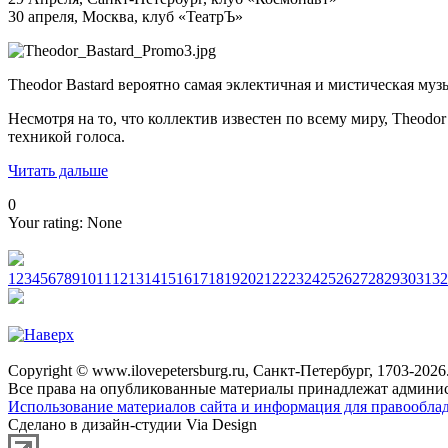
30 апреля, Москва, клуб «ТеатрЪ»
Theodor Bastard вероятно самая эклектичная и мистическая м
Несмотря на то, что коллектив известен по всему миру, Theod
техникой голоса.
Читать дальше
0
Your rating:
None
1
2
3
4
5
6
7
8
9
10
11
12
13
14
15
16
17
18
19
20
21
22
23
24
25
26
27
28
29
30
31
32
Copyright © www.ilovepetersburg.ru, Санкт-Петербург, 1703-2026
Все права на опубликованные материалы принадлежат админис
Использование материалов сайта и информация для правооблад
Сделано в дизайн-студии Via Design