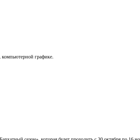
, компьютерной графике.
хатный сезон», которая будет проходить с 30 октября по 16 но