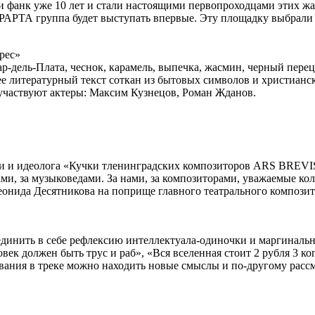
 фанк уже 10 лет и стали настоящими первопроходцами этих жанр
РТА группа будет выступать впервые. Эту площадку выбрали не 
рес»
 Мар-дель-Плата, чеснок, карамель, выпечка, жасмин, черный п
, ее литературный текст соткан из бытовых символов и христи
участвуют актеры: Максим Кузнецов, Роман Жданов.
и идеолога «Кучки тленинградских композиторов ARS BREVIS», а
вами, за музыковедами. За нами, за композиторами, уважаемые к
онида Десятникова на поприще главного театрального композито
оединить в себе рефлексию интеллектуала-одиночки и маргинальн
овек должен быть трус и раб», «Вся вселенная стоит 2 рубля 3
вания в треке можно находить новые смыслы и по-другому рассм