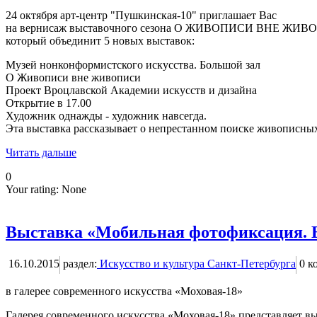
24 октября арт-центр "Пушкинская-10" приглашает Вас
на вернисаж выставочного сезона О ЖИВОПИСИ ВНЕ ЖИВ
который объединит 5 новых выставок:
Музей нонконформистского искусства. Большой зал
О Живописи вне живописи
Проект Вроцлавской Академии искусств и дизайна
Открытие в 17.00
Художник однажды - художник навсегда.
Эта выставка рассказывает о непрестанном поиске живописных
Читать дальше
0
Your rating:
None
Выставка «Мобильная фотофиксация. 
16.10.2015
раздел:
Искусство и культура Санкт-Петербурга
0
ко
в галерее современного искусства «Моховая-18»
Галерея современного искусства «Моховая-18» представляет вы