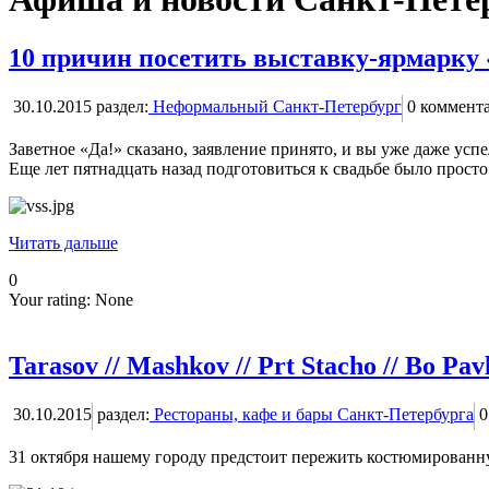
10 причин посетить выставку-ярмарку 
30.10.2015
раздел:
Неформальный Санкт-Петербург
0
коммент
Заветное «Да!» сказано, заявление принято, и вы уже даже усп
Еще лет пятнадцать назад подготовиться к свадьбе было просто
Читать дальше
0
Your rating:
None
Tarasov // Mashkov // Prt Stacho // Bo Pav
30.10.2015
раздел:
Рестораны, кафе и бары Санкт-Петербурга
0
31 октября нашему городу предстоит пережить костюмирова