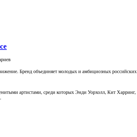
ce
ариев
движение. Бренд объединяет молодых и амбициозных российских 
енитыми артистами, среди которых Энди Уорхолл, Кит Харринг, 
.