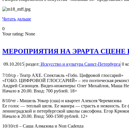
Читать дальше
0
Your rating:
None
МЕРОПРИЯТИЯ НА ЭРАРТА СЦЕНЕ В
09.10.2015
раздел:
Искусство и культура Санкт-Петербурга
0
ко
7/10/ср - Театр АХЕ. Спектакль «Гобо. Цифровой глоссарий»
«ГОБО. ЦИФРОВОЙ ГЛОССАРИЙ» – это поэтическая реконструкции
Андрей Сизинцев. Видео-инженеры: Олег Михайлов, Маша Небе
Начало в 20.00. Вход: 700 рублей. 18+
8/10/чт - Мишель Уокер (сша) и квартет Алексея Черемизова
Ее голос — теплый шелк. Ее манера — страсть и нежность. Е
ленинградской и петербургской школы саксофона. Егор Крюко
Начало в 20.00. Вход: 500-1500 рублей. 12+
10/10/сб – Саша Алмазова и Non Cadenza