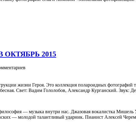
 ОКТЯБРЬ 2015
мментариев
 жизни Героя. Это коллекция полароидных фотографий теней Ге
сная. Свет: Вадим Гололобов, Александр Курганский. Звук: Де
е философия — музыка внутри нас. Джазовая вокалистка Мишель
вских — молодой талантливый ударник. Пианист Алексей Череми