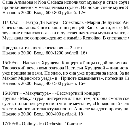
Саша Алмазова и Non Cadenza исполняют музыку в стиле соул и
проникновенным мелодичным соулом. На новой сцене музея ЭРА
Начало в 20.00. Вход: 600-800 рублей. 12+
11/10/вс – «Театро Ди Капуа». Спектакль «Мария Де Буэнос-Ай
Спектакль-запах. Спектакль-танец вещей. Запах танго, кофе,
звучание испанского языка и чувственная тоска музыки танго
Музыкальное сопровождение: ансамбль Remolino. В спектакле 
Продолжительность спектакля — 2 часа.
Начало в 20.00. Вход: 600-1200 рублей. 16+
15/10/чт – Настасья Хрущева. Концерт «Танцы седой лисички»
Творческий вечер композитора Настасьи Хрущевой – пианистки 
уже пришла за вами. Не знаю, но она уже пришла за нами. За 
Макбет Мценского уезда» в «Приюте комедианта», потеснив Ле
Начало в 20.00. Вход: 400-500 рублей. 16+
16/10/пт – «Макулатура» - «Бессмертный концерт»
Группа «Макулатура» интересна для нас тем, что она смогла с
суета, по-настоящему я ни о чем не мечтаю», «Порядочный чел
текстах много интеллектуальности. А после каждого прослуши
Начало в 20.00. Вход: 300-400 рублей. 18+
17/10/сб - Optimystica Orchestra. 10-летие